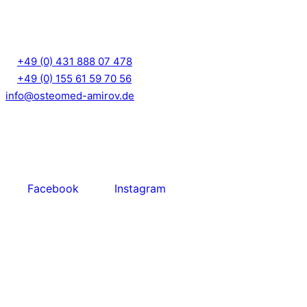
Holstenstraße 51 – 53
24103 Kiel
T:
+49 (0) 431 888 07 478
M
+49 (0) 155 61 59 70 56
info@osteomed-amirov.de
Facebook
Instagram
Öffnungszeiten